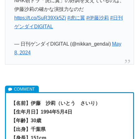
NHK朝ドラ「虎に翼」の好調を支えているのは、
伊藤沙莉の確かな演技力なのだ
https://t.co/SuR39Xk5Zj
#虎に翼
#伊藤沙莉
#日刊
ゲンダイDIGITAL
— 日刊ゲンダイDIGITAL (@nikkan_gendai)
May
8, 2024
【名前】伊藤 沙莉（いとう さいり）
【生年月日】1994年5月4日
【年齢】30歳
【出身】千葉県
【身長】151cm