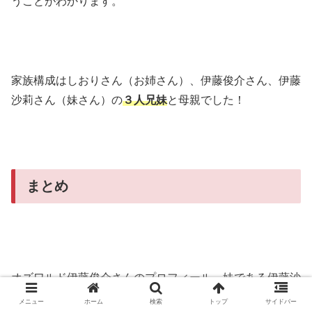
うことがわかります。
家族構成はしおりさん（お姉さん）、伊藤俊介さん、伊藤
沙莉さん（妹さん）の
３人兄妹
と母親でした！
まとめ
オズワルド伊藤俊介さんのプロフィール、妹である伊藤沙
莉さんのプロフィール、その他の兄妹の情報についてご紹
メニュー
ホーム
検索
トップ
サイドバー