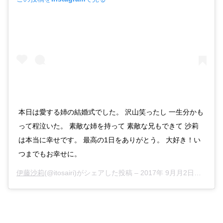
本日は愛する姉の結婚式でした。 沢山笑ったし 一生分かも
って程泣いた。 素敵な姉を持って 素敵な兄もできて 沙莉
は本当に幸せです。 最高の1日をありがとう。 大好き！い
つまでもお幸せに。
伊藤沙莉
(@itosairi)がシェアした投稿 –
2017年 9月月2日午前6時35分PDT