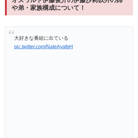
オズワルド伊藤俊介の伊藤沙莉以外の姉
や弟・家族構成について！
大好きな番組に出ている
pic.twitter.com/NaIeAyafpH