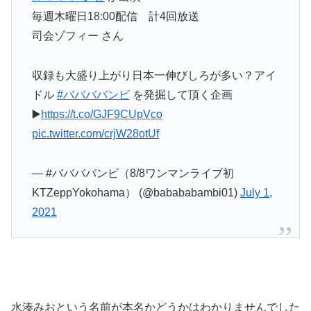
毎週木曜日18:00配信 計4回放送
司会ゾフィー さん
収録も大盛り上がり日本一伸びしろが多い？アイ
ドル
#ババババンビ
を発掘して頂く企画
▶️
https://t.co/GJF9CUpVco
pic.twitter.com/crjW28otUf
— #ババババンビ（8/8ワンマンライブ初
KTZeppYokohama） (@babababambi01)
July 1,
2021
水湊みおという名前が本名かどうかはわかりませんでした