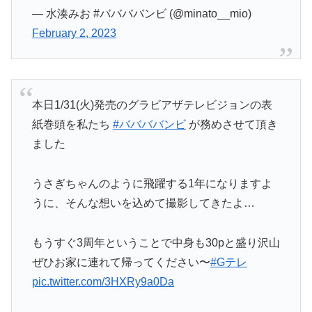
— 水湊みお #ババババンビ (@minato__mio)
February 2, 2023
本日1/31(火)発売のグラビアザテレビジョンの表
紙巻頭を私たち
#ババババンビ
が務めさせて頂き
ました
うさぎちゃんのように飛躍する1年になりますよ
うに、そんな想いを込めて撮影してきたよ…
もうすぐ3周年ということで中身も30pと盛り沢山
ぜひお家に連れて帰ってください〜
#Gテレ
pic.twitter.com/3HXRy9a0Da