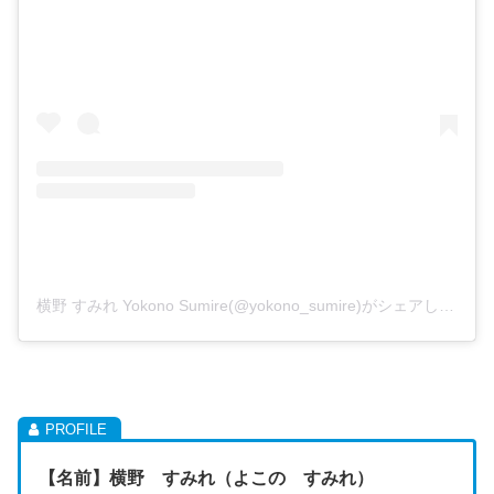
横野 すみれ Yokono Sumire(@yokono_sumire)がシェアした投稿
【名前】横野 すみれ（よこの すみれ）