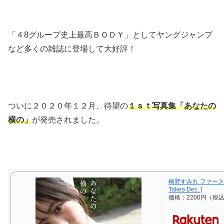
「４8グループ史上最高ＢＯＤＹ」としてヤングジャンプ
など多くの雑誌に登場して大好評！
ついに２０２０年１２月、待望の
１ｓｔ写真集「あなたの
横の」
が発売されました。
横野すみれ ファースト
Takeo Dec. ]
価格：2200円（税