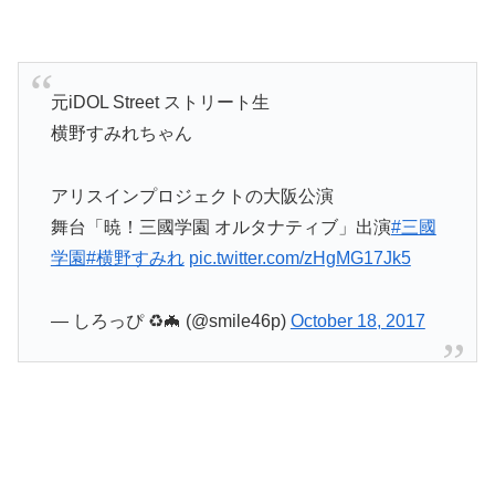
元iDOL Street ストリート生
横野すみれちゃん
アリスインプロジェクトの大阪公演
舞台「暁！三國学園 オルタナティブ」出演
#三國
学園
#横野すみれ
pic.twitter.com/zHgMG17Jk5
— しろっぴ ♻️🦇 (@smile46p)
October 18, 2017