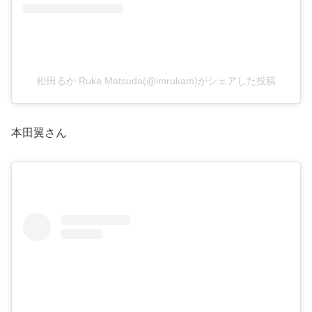
松田るか Ruka Matsuda(@imrukam)がシェアした投稿
本田翼さん