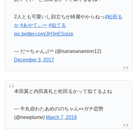
2人とも可愛いし顔立ちが綺麗やからねっ
#松田る
か
#あやてぃー
#似てる
pic.twitter.com/JH3nESoizp
— だーちゃん⊿⁴⁶ (@nanananaminn12)
December 3, 2017
本田翼と内田真礼と松田るかって似てるよね
— 牛丸@わたあめののちゃん🍬ガチ恋勢
(@newptume)
March 7, 2019