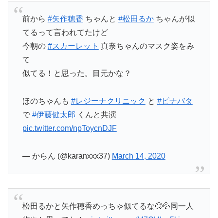
前から
#矢作穂香
ちゃんと
#松田るか
ちゃんが似
てるって言われてたけど
今朝の
#スカーレット
真奈ちゃんのマスク姿をみ
て
似てる！と思った。目元かな？
ほのちゃんも
#レジーナクリニック
と
#ピナバタ
で
#伊藤健太郎
くんと共演
pic.twitter.com/npToycnDJF
— からん (@karanxxx37)
March 14, 2020
松田るかと矢作穂香めっちゃ似てるな🙄💦同一人