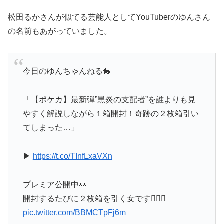
松田るかさんが似てる芸能人としてYouTuberのゆんさん
の名前もあがっていました。
今日のゆんちゃんねる🐇
「【ポケカ】最新弾”黒炎の支配者”を誰よりも見
やすく解説しながら１箱開封！奇跡の２枚箱引い
てしまった…」
▶︎
https://t.co/TInfLxaVXn
プレミア公開中👀
開封するたびに２枚箱を引く女です✊🏻🔥
pic.twitter.com/BBMCTpFj6m