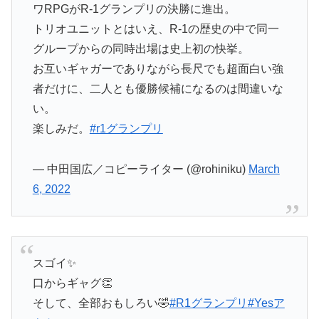
ワRPGがR-1グランプリの決勝に進出。
トリオユニットとはいえ、R-1の歴史の中で同一
グループからの同時出場は史上初の快挙。
お互いギャガーでありながら長尺でも超面白い強
者だけに、二人とも優勝候補になるのは間違いな
い。
楽しみだ。
#r1グランプリ
— 中田国広／コピーライター (@rohiniku)
March
6, 2022
スゴイ✨
口からギャグ👏
そして、全部おもしろい🤣
#R1グランプリ
#Yesア