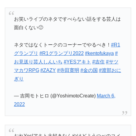
お笑いライブのネタですべらない話をする芸人は
面白くない🙁
ネタではなくトークのコーナーでやるべき！
#R1
グランプリ
#R1グランプリ2022
#kentofukaya
#
お見送り芸人しんいち
#YESアキト
#吉住
#サツ
マカワRPG
#ZAZY
#寺田寛明
#金の国
#渡部おに
ぎり
— 吉岡モトヒロ (@YoshimotoCreate)
March 6,
2022
おれYes!アキト大好きなんやけどようつべのコメ