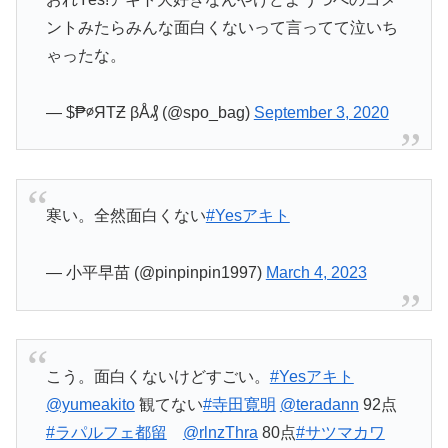
ントみたらみんな面白くないって言ってて泣いち
ゃったな。
— $₱∅ЯTƵ βÅ₰ (@spo_bag)
September 3, 2020
寒い。全然面白くない
#Yesアキト
— 小平早苗 (@pinpinpin1997)
March 4, 2023
こう。面白くないけどすごい。
#Yesアキト
@yumeakito
観てない
#寺田寛明
@teradann
92点
#ラパルフェ都留
@rlnzThra
80点
#サツマカワ