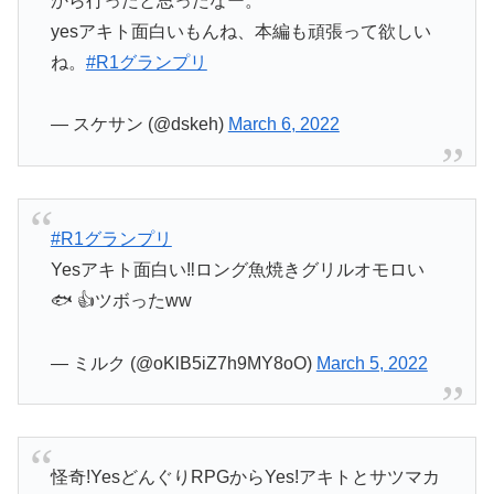
から行ったと思ったなー。
yesアキト面白いもんね、本編も頑張って欲しい
ね。
#R1グランプリ
— スケサン (@dskeh)
March 6, 2022
#R1グランプリ
Yesアキト面白い‼️ロング魚焼きグリルオモロい
🐟 👍ツボったww
— ミルク (@oKlB5iZ7h9MY8oO)
March 5, 2022
怪奇!YesどんぐりRPGからYes!アキトとサツマカ