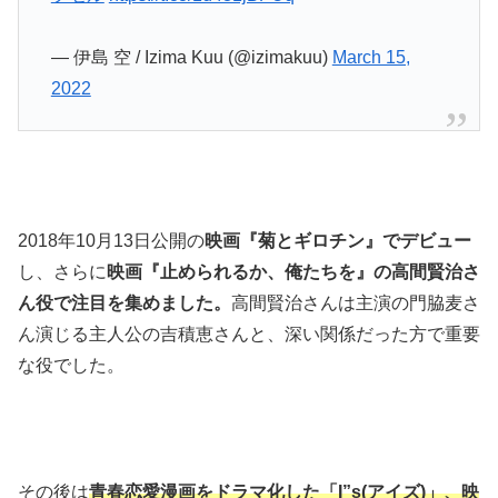
— 伊島 空 / Izima Kuu (@izimakuu)
March 15,
2022
2018年10月13日公開の
映画『菊とギロチン』でデビュー
し、さらに
映画『止められるか、俺たちを』の高間賢治さ
ん役で注目を集めました。
高間賢治さんは主演の門脇麦さ
ん演じる主人公の吉積恵さんと、深い関係だった方で重要
な役でした。
その後は
青春恋愛漫画をドラマ化した「I”s(アイズ)」、映