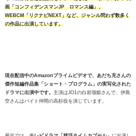
画「コンフィデンスマンJP ロマンス編」、
WEBCM「リクナビNEXT」など、ジャンル問わず数多く
の作品に出演しています。
現在配信中のAmazonプライムビデオで、あだち充さんの
傑作短編作品集「ショート・プログラム」の実写化された
ドラマに出演中です。
主演はJO1の白岩瑠姫さんで、伊島
空さんはバイト仲間の高杉役を演じています。
最近では、
テレビドラマ「就活タイムカプセル」
に出演し