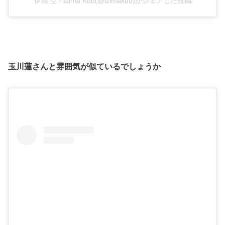
伊島 空 / Izima Kuu(@izimakuu)がシェアした投稿
玉川蓮さんと雰囲気が似ているでしょうか