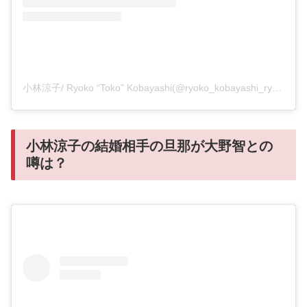
小林涼子/ Ryoko “Toko” Kobayashi(@ryoko_kobayashi_ryoko)がシェアした投稿
小林涼子の結婚相手の旦那が大野智との
噂は？