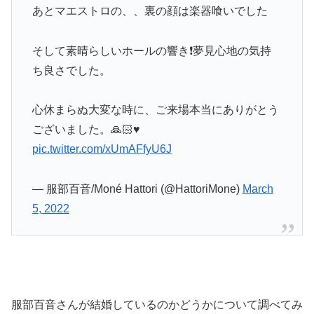
あとマエストロの、、裏の顔は楽器喰いでした
そして素晴らしいホールの響き❗️夢見心地の気持
ち良さでした。
心休まらぬ大変な時に、ご来場本当にありがとう
ございました。🙏🏻♥️
pic.twitter.com/xUmAFfyU6J
— 服部百音/Moné Hattori (@HattoriMone)
March
5, 2022
服部百音さんが結婚しているのかどうかについて調べてみ