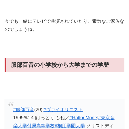
今でも一緒にテレビで共演されていたり、素敵なご家族な
のでしょうね。
服部百音の小学校から大学までの学歴
#服部百音
(20)
#ヴァイオリニスト
1999/9/14 [はっとり もね／
#HattoriMone
]
#東京音
楽大学付属高等学校
#桐朋学園大学
ソリストディ