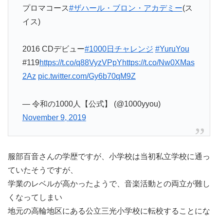
プロマコース
#ザハール・ブロン・アカデミー
(ス
イス)
2016 CDデビュー
#1000日チャレンジ
#YuruYou
#119
https://t.co/q88VyzVPpY
https://t.co/Nw0XMas
2Az
pic.twitter.com/Gy6b70qM9Z
— 令和の1000人【公式】 (@1000yyou)
November 9, 2019
服部百音さんの学歴ですが、小学校は当初私立学校に通っ
ていたそうですが、
学業のレベルが高かったようで、音楽活動との両立が難し
くなってしまい
地元の高輪地区にある公立三光小学校に転校することにな