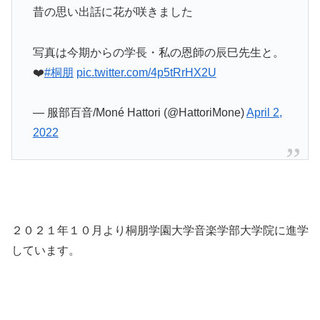
昔の思い出話に花が咲きました
写真は今期からの学長・私の恩師の辰巳先生と。
❤️
#桐朋
pic.twitter.com/4p5tRrHX2U
— 服部百音/Moné Hattori (@HattoriMone)
April 2,
2022
２０２１年１０月より桐朋学園大学音楽学部大学院に進学
しています。