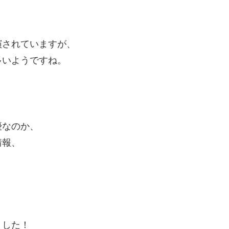
演されていますが、
多いようですね。
優なのか、
情報、
ました！