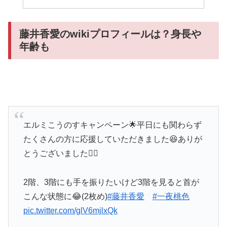
藤井香愛のwikiプロフィールは？身長や
年齢も
エルミこうのすキャンペーン🌟平日にも関わらず
たくさんの方に応援していただきました😆ありが
とうございました🙇‍♀️
2階、3階にも手を振りたいけど3階を見ると首が
こんな状態に😂(2枚め)
#藤井香愛
#一夜桃色
pic.twitter.com/glV6mjlxQk