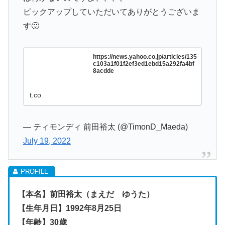
ピックアップしていただいてありがとうございま
す🙂
https://news.yahoo.co.jp/articles/135
c103a1f01f2ef3ed1ebd15a292fa4bf
8acdde
t.co
— ティモンディ 前田裕太 (@TimonD_Maeda)
July 19, 2022
【本名】前田裕太（まえだ ゆうた）
【生年月日】1992年8月25日
【年齢】30歳