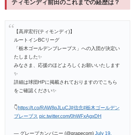
ティモンディ前田のこれまでの経歴は？
【高岸宏行(ティモンディ)】
ルートインBCリーグ
「栃木ゴールデンブレーブス」への入団が決定い
たしました✨
みなさま、応援のほどよろしくお願いいたします
✨
詳細は球団HPに掲載されておりますのでこちら
をご確認ください✨
👇
https://t.co/RAW8pJLuCJ
#信念
#栃木ゴールデン
ブレーブス
pic.twitter.com/0hWFxAgxDH
— グレープカンパニー (@grapecom)
July 19,