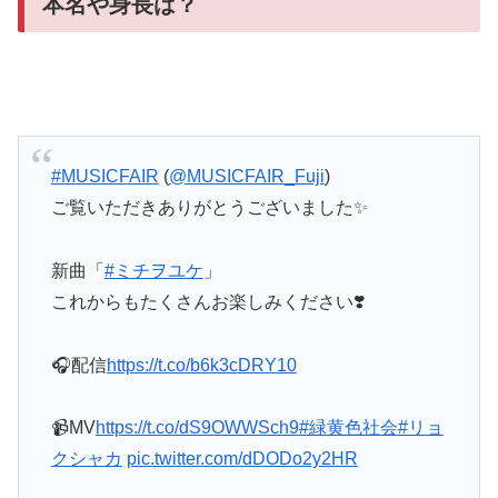
本名や身長は？
#MUSICFAIR
(
@MUSICFAIR_Fuji
)
ご覧いただきありがとうございました✨
新曲「
#ミチヲユケ
」
これからもたくさんお楽しみください❣️
🎧配信
https://t.co/b6k3cDRY10
📹MV
https://t.co/dS9OWWSch9
#緑黄色社会
#リョ
クシャカ
pic.twitter.com/dDODo2y2HR