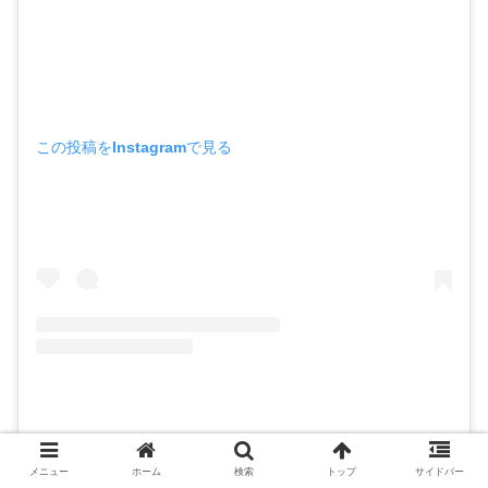
この投稿をInstagramで見る
伊藤友希 yuki ito(@yukiito_official)がシェアした投稿
メニュー
ホーム
検索
トップ
サイドバー