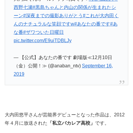
西野七瀬
#黒島ちゃんと内山の関係が生まれたシ
ーン
#深夜までの撮影ありがとう
#これが大内田く
んのナチュラルな笑顔ですw
#あなたの番です
#あ
な番
#ザワついた日曜日
pic.twitter.com/E9uiTDBLJy
— 【公式】あなたの番です 劇場版≪12月10日
（金）公開！≫ (@anaban_ntv)
September 16,
2019
大内田悠平さんが芸能界デビューとなった作品は、2012
年４月に放送された
「私立バカレア高校」
です。