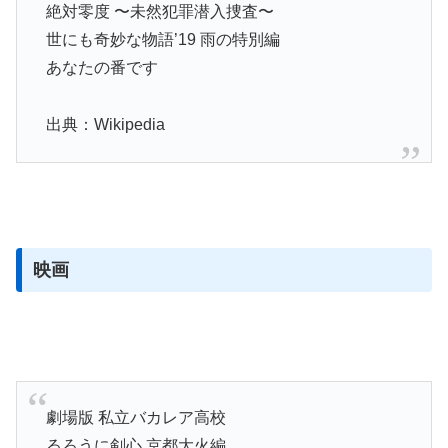
絶対零度 〜未然犯罪潜入捜査〜
世にも奇妙な物語’19 雨の特別編
あなたの番です
出典：Wikipedia
映画
劇場版 私立バカレア高校
るろうに剣心 京都大火編