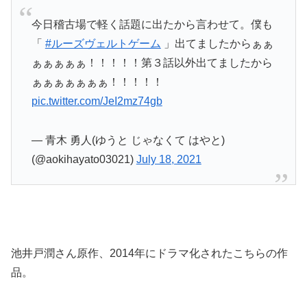
今日稽古場で軽く話題に出たから言わせて。僕も
「
#ルーズヴェルトゲーム
」出てましたからぁぁ
ぁぁぁぁぁ！！！！！第３話以外出てましたから
ぁぁぁぁぁぁぁ！！！！！
pic.twitter.com/JeI2mz74gb
— 青木 勇人(ゆうと じゃなくて はやと)
(@aokihayato03021)
July 18, 2021
池井戸潤さん原作、2014年にドラマ化されたこちらの作
品。