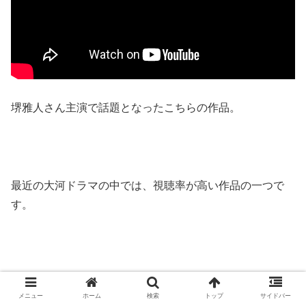
堺雅人さん主演で話題となったこちらの作品。
最近の大河ドラマの中では、視聴率が高い作品の一つで
す。
大内田悠平さんが演じたのは、堺雅人さん演じる真田幸村
メニュー
ホーム
検索
トップ
サイドバー
が、徳川家康の監視から逃れ大阪に向かう際に、手助けを