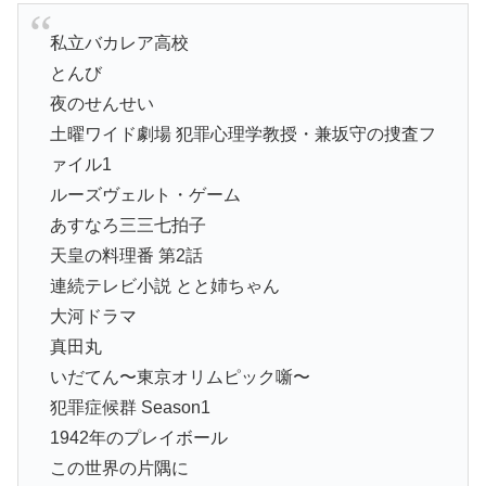
私立バカレア高校
とんび
夜のせんせい
土曜ワイド劇場 犯罪心理学教授・兼坂守の捜査フ
ァイル1
ルーズヴェルト・ゲーム
あすなろ三三七拍子
天皇の料理番 第2話
連続テレビ小説 とと姉ちゃん
大河ドラマ
真田丸
いだてん〜東京オリムピック噺〜
犯罪症候群 Season1
1942年のプレイボール
この世界の片隅に