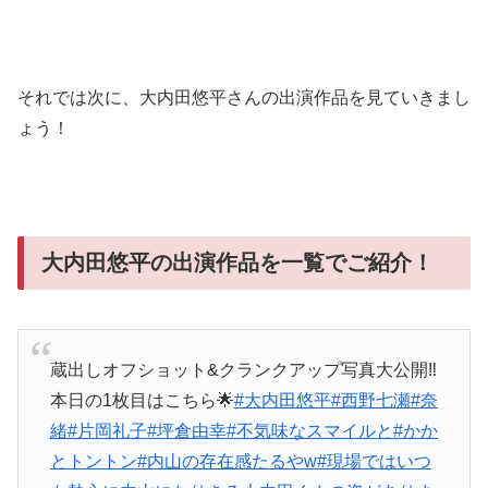
それでは次に、大内田悠平さんの出演作品を見ていきまし
ょう！
大内田悠平の出演作品を一覧でご紹介！
蔵出しオフショット&クランクアップ写真大公開‼️
本日の1枚目はこちら🌟
#大内田悠平
#西野七瀬
#奈
緒
#片岡礼子
#坪倉由幸
#不気味なスマイルと
#かか
とトントン
#内山の存在感たるやw
#現場ではいつ