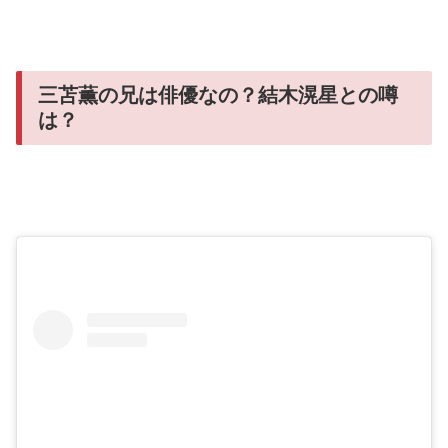
三苫薫の兄は俳優なの？結木滉星との噂
は？