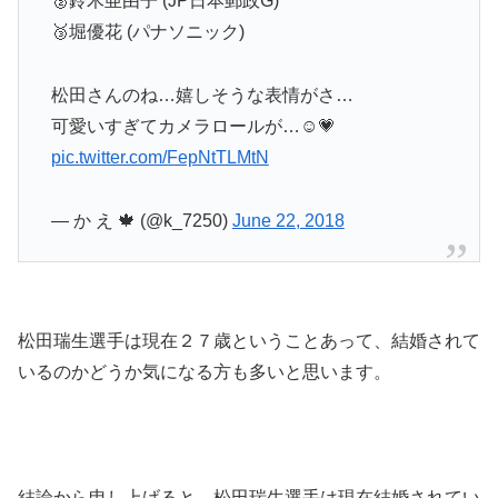
🥈鈴木亜由子 (JP日本郵政G)
🥉堀優花 (パナソニック)
松田さんのね…嬉しそうな表情がさ…
可愛いすぎてカメラロールが…☺️💗
pic.twitter.com/FepNtTLMtN
— か え 🍁 (@k_7250)
June 22, 2018
松田瑞生選手は現在２７歳ということあって、結婚されて
いるのかどうか気になる方も多いと思います。
結論から申し上げると、松田瑞生選手は現在結婚されてい