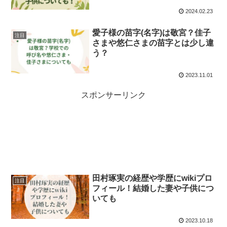
2024.02.23
愛子様の苗字(名字)は敬宮？佳子
注目
さまや悠仁さまの苗字とは少し違
う？
2023.11.01
スポンサーリンク
田村琢実の経歴や学歴にwikiプロ
注目
フィール！結婚した妻や子供につ
いても
2023.10.18