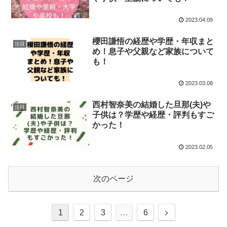
2023.04.09
櫻田謙悟の経歴や学歴・年収まと
注目
め！息子や父親など家族について
も！
2023.03.08
西村智奈美の結婚した旦那(夫)や
注目
子供は？学歴や経歴・評判もすご
かった！
2023.02.05
次のページ
次
1
2
3
…
6