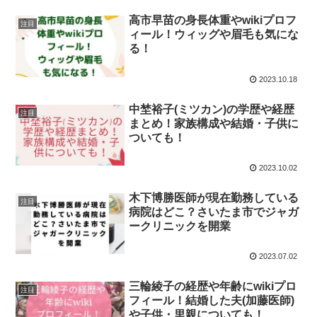
高市早苗の身長体重やwikiプロフ
注目
ィール！ウィッグや眉毛も気にな
る！
2023.10.18
中埜裕子(ミツカン)の学歴や経歴
注目
まとめ！家族構成や結婚・子供に
ついても！
2023.10.02
木下博勝医師が現在勤務している
注目
病院はどこ？さいたま市でジャガ
ークリニックを開業
2023.07.02
三輪綾子の経歴や年齢にwikiプロ
注目
フィール！結婚した夫(加藤医師)
や子供・里親についても！